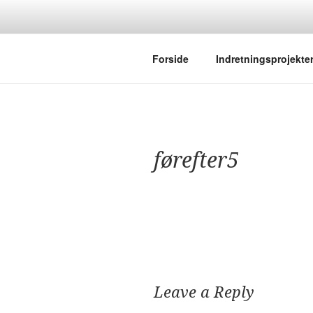
Skip
to
content
Forside
Indretningsprojekte
førefter5
Leave a Reply