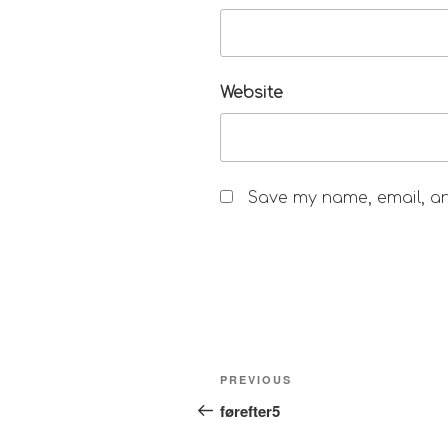
Website
Save my name, email, and
Post
Previous
PREVIOUS
navigation
Post
førefter5